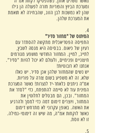
מאשר משלים אותן. כשהפסיקו לקחת אמ"ה
ומערכת הביוץ והפוריות חזרה לפעולה הן גילו
שהן לא נמשכות לבן הזוג, שהבחירה לא תואמת
את המערכת שלהן.
4.
המיתוס של "מחזור סדיר"
התפיסה הפטריאכלית מתקשה להסתדר עם
רעיון של כיאוס. בבסיסה היא מנסה לשבץ,
לתייג, למיין. המחזור החודשי מושפע מגורמים
חיצוניים ופנימיים, ולעולם לא יכול להיות "סדיר".
אנחנו לא רובוטיות!
יש נשים שהמחזור שלהן אכן סדיר. יש כאלו
שלא. זה לא משפיע בשום צורה על פוריות.
אמ"ה ניתנים כלאחר-יד לנערות! כאשר המערכת
המינית עוד לא סיימה להתפתח, כדי "לסדר את
המחזור". ובכן, הם מבטלים לחלוטין את
המחזור, ויוצרים דימום דמה כדי למסך ולהרגיע
את האשה. באופן עקרוני לא מתרחש דימום
כאשר לוקחות אמ"ה, מה שיש זה דימומי-גמילה.
זו לא ווסת.
5.