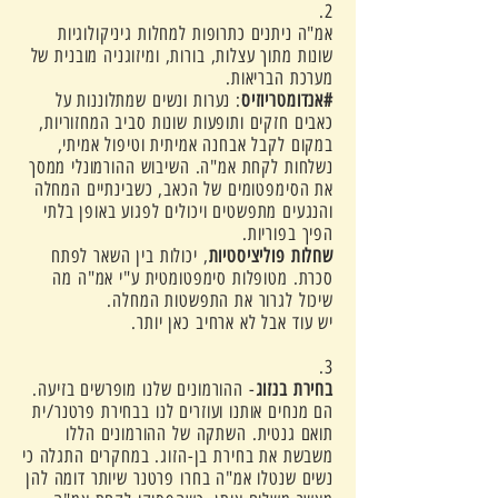
2.
אמ"ה ניתנים כתרופות למחלות גיניקולוגיות
שונות מתוך עצלות, בורות, ומיזוגניה מובנית של
מערכת הבריאות.
#אנדומטריוזיס
: נערות ונשים שמתלוננות על
כאבים חזקים ותופעות שונות סביב המחזוריות,
במקום לקבל אבחנה אמיתית וטיפול אמיתי,
נשלחות לקחת אמ"ה. השיבוש ההורמונלי ממסך
את הסימפטומים של הכאב, כשבינתיים המחלה
והנגעים מתפשטים ויכולים לפגוע באופן בלתי
הפיך בפוריות.
שחלות פוליציסטיות
, יכולות בין השאר לפתח
סכרת. מטופלות סימפטומטית ע"י אמ"ה מה
שיכול לגרור את התפשטות המחלה.
יש עוד אבל לא ארחיב כאן יותר.
3.
בחירת בנזוג
- ההורמונים שלנו מופרשים בזיעה.
הם מנחים אותנו ועוזרים לנו בבחירת פרטנר/ית
תואם גנטית. השתקה של ההורמונים הללו
משבשת את בחירת בן-הזוג. במחקרים התגלה כי
נשים שנטלו אמ"ה בחרו פרטנר שיותר דומה להן