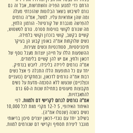
הרחם כדי למנוע הפריה והשתרשות, אבל זה גם
גורם לשיבוש בשאר הבלוטות שהזכרתי מעלה
ומה שהן אחראיות עליו. למשל, אמ"ה גורמים
להפרשה מוגברת של קורטיזול- הורמון הלחץ,
מה שגורם לקושי בוויסות סטרס. גורם לטשטוש,
קשיים בקשב, קושי בזכרון וקושי בלמידה.
נשים שלוקחות אמ"ה באופן קבוע הן בעיקר
תיכוניסטיות, סטודנטיות ונשים צעירות.
ההשפעות הללו על חייהן יוצרות מעגל נוסף של
דכאון ולחץ, אם יש להן קשיים בלימודים.
אמ"ה גורמים לירידה בליבידו. ליובש בנרתיק.
יחד עם כל התופעות הללו התגלה כי אצל נשים
רבות אמ"ה גורמים לדכאון, ובמחקרים (גזעניים
ונצלניים) שנעשו ללא הסכמה-מדעת על נשים
מקבוצות מיעוטים בתחילת שנות ה-60 גרם
להתאבדויות.
אמ"ה גורמים לגרום לקרישי דם ולמוות.
לפי
נשים בשנה (שנטלו אמ"ה).
בשילוב יחד עם נוגדי-דכאון יוצרים סיכון בריאותי
מוגבר ליצירת תסחיף וקרישי דם שגורמים למוות.