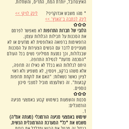
האיצטרובל, יותרת המח, התריס, והשחלות.
* מהו משבש אנדוקריני?
לינק לויקי >>
לינק לכתבה ב'הארץ' >>
✿✿✿
הלובי של חברות התרופות
לא מאפשר לפרסם
את הסכנות על חבילות הגלולות עצמן.
הרופאימות ברפואה האלופטית לא מודעים או לא
מעוניינים לדבר עם הנשים הצעירות על הסכנות
שבגלולות, וכך נמנעת ממיליוני נשים בכל העולם
*הסכמה מדעת* לנטילת התרופה.
היחס לגלולות הוא בכלל לא כאילו זה תרופה,
אלא משהו ברקע, ויטמין, לא משפיע ולא ראוי
לציון כאשר נשאלות: "האם את לוקחת תרופות
קבועות". זה כשלעצמו מוביל למצבי סיכון
נוספים.
✿✿✿
סכנות והשפעות בשימוש קבוע באמצעי מניעה
הורמונלים:
1.
שימוש באמצעי מניעה הורמונלי (מעתה אמ"ה)
משבש את *כל* המערכת ההורמונלית הנשית.
בגדול זה מבטל את הביוץ ומדלדל את רירית