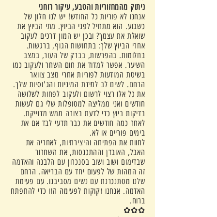
ניתוק מהמחזוריות והטבע, עיקור רוחני
אנחנו לא פוריות כל החודש! יש לנו חלון של
כשבוע. הוא מתחיל לפני הביוץ. מתי הביוץ את
שואלת את עצמך? ובכן יש המון דרכים לעקוב
אחרי הביוץ שלך: בתחושות הגוף, ברגשות.
בחלומות. בהפרשות, בברק של העור, במצב
השיער. אפשר למדוד את חום השחר ולעקוב כמו
בשיטת המודעות לפוריות אחרי מצב צוואר
הרחם. לשים לב למידת המיניות והג'וסיות שלך.
את כל אלו רצוי לרשום ולעקוב לפחות לשלושה
חודשים ואני ממליצה למטופלות שלי גם לעשות
בדיקות ביוץ כדי לדעת בצורה ממש מדוייקת.
לאחר כמה חודשים את כבר תדעי לבד אם את
בימים פוריים או לא.
לחוות את הפתיחה והיצירתיות, לאחריה את
האבל, האובדן וההתכנסות, את השחרור
שבדימום ושוב ושוב בסנכרון עם הלבנה והאדמה
זה המהות של לפעום יחד עם הבריאה. הרחם
שלנו מסתנכרנת עם נשים מסביבנו. עם פעימת
האדמה. אנחנו זקוקות לפעימה הזו כדי להתפתח
ברוח.
✿✿✿